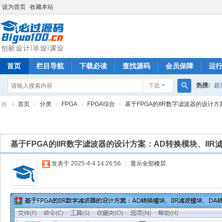
设为首页
收藏本站
首页
栏目导航
下载必读
查找源码
会员保障
运
热搜:
超
下载
搜
»
首页
›
分类
›
FPGA
›
FPGA综合
›
基于FPGA的IIR数字滤波器的设计方案：
索
必
过
基于FPGA的IIR数字滤波器的设计方案：AD转换模块、II
源
码
发表于 2025-4-4 14:26:56
|
显示全部楼层