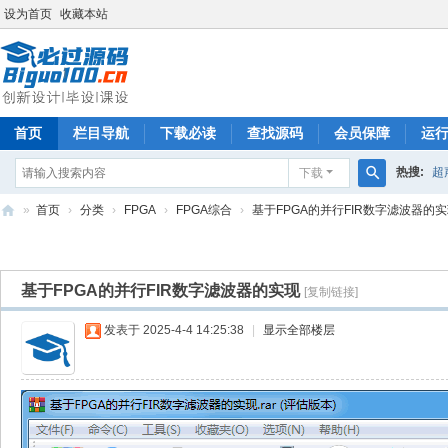
设为首页
收藏本站
首页
栏目导航
下载必读
查找源码
会员保障
运
热搜:
超
下载
搜
»
首页
›
分类
›
FPGA
›
FPGA综合
›
基于FPGA的并行FIR数字滤波器的
索
必
过
基于FPGA的并行FIR数字滤波器的实现
[复制链接]
源
码
发表于 2025-4-4 14:25:38
|
显示全部楼层