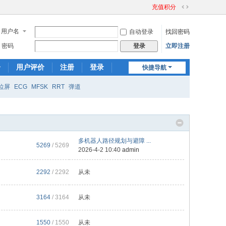
充值积分
切
换
用户名
自动登录
找回密码
到
宽
密码
立即注册
登录
版
分
用户评价
注册
登录
快捷导航
位屏
ECG
MFSK
RRT
弹道
多机器人路径规划与避障 ...
5269
/ 5269
2026-4-2 10:40
admin
2292
/ 2292
从未
3164
/ 3164
从未
1550
/ 1550
从未