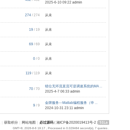
2025-6-10 09:22
admin
274
/ 274
从未
19
/ 19
从未
69
/ 69
从未
0
/ 0
从未
119
/ 119
从未
错位无环流直流可逆调速系统的MA ...
70
/ 70
2025-4-7 06:33
admin
金牌服务---Matlab编程服务（毕 ...
9
/ 9
2024-10-31 23:11
admin
屋
|
获取积分
|
网站地图
|
必过源码
(
湘ICP备2020019413号-2
)
51La
GMT+8, 2026-8-6 19:17
, Processed in 0.029484 second(s), 7 queries .