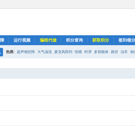
障
运行视频
编程代做
积分查询
获取积分
签到领
热搜:
超声相控阵
大气湍流
麦克风阵列
恒模
时滞
多智能体
路径
泊车
相
搜
索