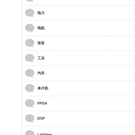
电力
电机
语音
工业
汽车
单片机
FPGA
DSP
LabView