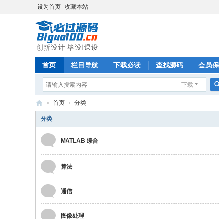
设为首页
收藏本站
首页
栏目导航
下载必读
查找源码
会员保
下载
»
首页
›
分类
必
分类
过
MATLAB 综合
源
码
算法
通信
图像处理