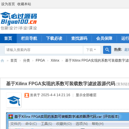
设为首页
收藏本站
首页
栏目导航
下载必读
查找源码
会员保障
运
热搜:
超
下载
搜
»
首页
›
分类
›
FPGA
›
Xilinx
›
基于Xilinx FPGA实现的系数可装载数字滤波
索
必
过
基于Xilinx FPGA实现的系数可装载数字滤波器源代码
[复制链
源
码
发表于 2025-4-4 14:21:16
|
显示全部楼层