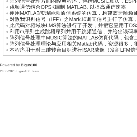
阵列信号处理方面的经典程序，包括MUSIC算法，ESPRIT
性能验证
跳频通信结合QPSK调制 MATLAB, 以提高通信速率
MUSIC算法面阵中二维
使用MATLAB实现跳频通信系统的仿真，构建蓝牙跳频
对敌我识别信号（IFF）之Mark10询问信号进行了仿真，
模块，包括信号传输
此代码对频域块LMS算法进行了开发，并把它应用于DS
问信号进行了功率
利用m序列生成跳频序列并用于跳频通信，并给出误码
加入了窄带干扰，用
阵列信号处理中MUSIC算法的MATLAB仿真代码，包
阵列信号处理理论与应用相关Matlab代码，资源很多
本程序用于对三维转台目标进行ISAR成像（发射LFM信号，
估计、doa估计、m
理）
Powered by
Biguo100
2006-2023 Biguo100 Team