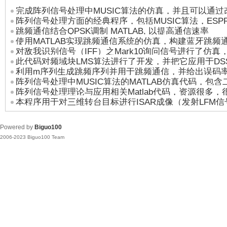
完成阵列信号处理中MUSIC算法的仿真，并且可以通
阵列信号处理方面的经典程序，包括MUSIC算法，ESPRIT
性能验证
跳频通信结合QPSK调制 MATLAB, 以提高通信速率
MUSIC算法面阵中二维
使用MATLAB实现跳频通信系统的仿真，构建蓝牙跳频
对敌我识别信号（IFF）之Mark10询问信号进行了仿真，
模块，包括信号传输
此代码对频域块LMS算法进行了开发，并把它应用于DS
问信号进行了功率
利用m序列生成跳频序列并用于跳频通信，并给出误码
加入了窄带干扰，用
阵列信号处理中MUSIC算法的MATLAB仿真代码，包
阵列信号处理理论与应用相关Matlab代码，资源很多
本程序用于对三维转台目标进行ISAR成像（发射LFM信号，
估计、doa估计、m
理）
Powered by
Biguo100
2006-2023 Biguo100 Team