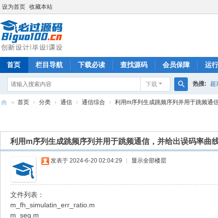
设为首页
收藏本站
首页
栏目导航
下载必读
查找源码
会员保障
运
热搜:
超
下载
搜
»
首页
›
分类
›
通信
›
通信综合
›
利用m序列生成跳频序列并用于跳频通信，
索
必
过
利用m序列生成跳频序列并用于跳频通信，并给出误码率曲
源
码
发表于 2024-6-20 02:04:29
|
显示全部楼层
文件列表：
m_fh_simulatin_err_ratio.m
m_seq.m