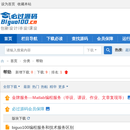
设为首页
收藏本站
首页
栏目导航
下载必读
查找源码
会员保障
运
热搜:
超
下载
搜
»
首页
›
分类
›
帮助
索
必
帮助
新增下载:
0
|
下载:
9
|
排名:
1
过
源
全部下载
最新
热门
热帖
精华
更多
码
金牌服务---Matlab编程服务（毕设、课设、作业、文章复现等）
必过源码会员保障
版块下载
biguo100编程服务和技术服务区别