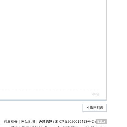
举报
返回列表
屋
|
获取积分
|
网站地图
|
必过源码
(
湘ICP备2020019413号-2
)
51La