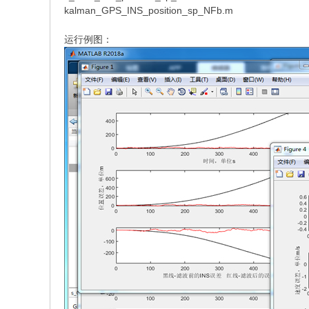
kalman_GPS_INS_position_sp_NFb.m
运行例图：