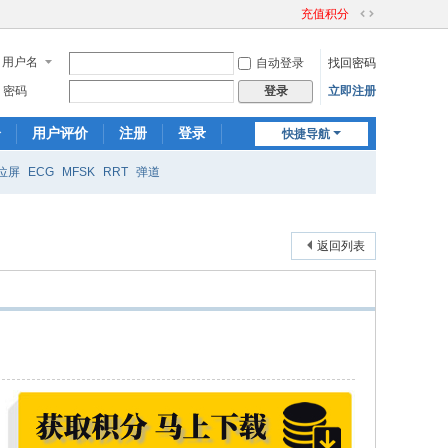
充值积分
切
换
用户名
自动登录
找回密码
到
宽
密码
立即注册
登录
版
分
用户评价
注册
登录
快捷导航
位屏
ECG
MFSK
RRT
弹道
返回列表