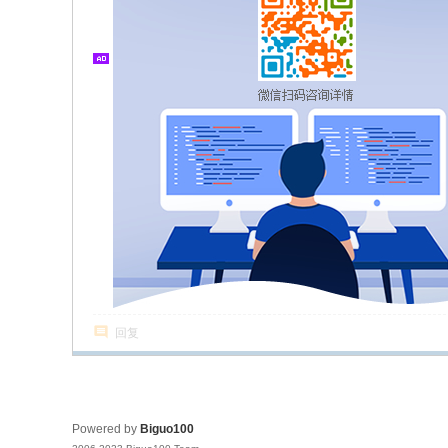
回复
Powered by
Biguo100