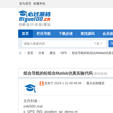
设为首页
收藏本站
首页
栏目导航
下载必读
查找源码
会员保
下载
»
首页
›
分类
›
通信
›
GPS
›
组合导航的松组合Matlab仿
必
过
组合导航的松组合Matlab仿真实验代码
[复制链接]
源
码
发表于 2024-1-21 00:48:08
|
显示全部楼层
文件列表：
ode500.mat
s_GPS_INS_position_sp_demo.m